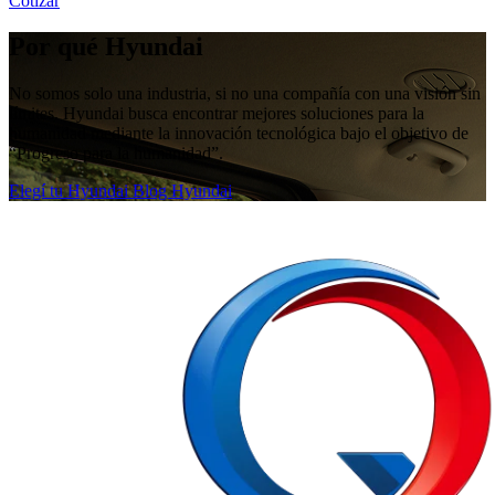
Cotizar
Por qué Hyundai
No somos solo una industria, si no una compañía con una visión sin
límites. Hyundai busca encontrar mejores soluciones para la
humanidad mediante la innovación tecnológica bajo el objetivo de
“Progreso para la humanidad”.
Elegí tu Hyundai
Blog Hyundai