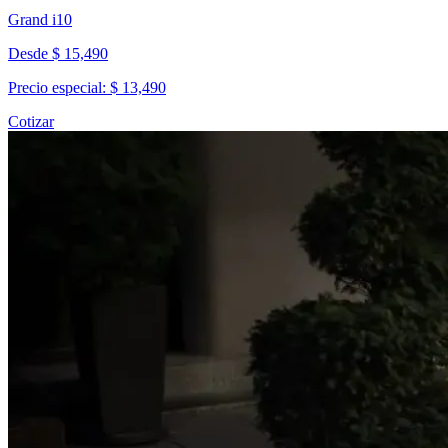
Grand i10
Desde $ 15,490
Precio especial: $ 13,490
Cotizar